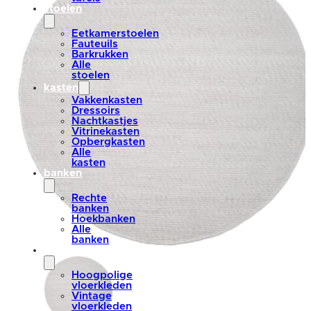
stoelen
Eetkamerstoelen
Fauteuils
Barkrukken
Alle
stoelen
kasten
Vakkenkasten
Dressoirs
Nachtkastjes
Vitrinekasten
Opbergkasten
Alle
kasten
banken
Rechte
banken
Hoekbanken
Alle
banken
vloerkleden
Hoogpolige
vloerkleden
Vintage
vloerkleden