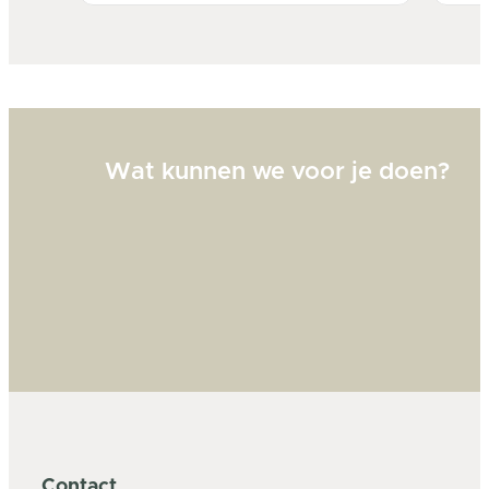
Bi
zw
goed
Wat kunnen we voor je doen?
Contact