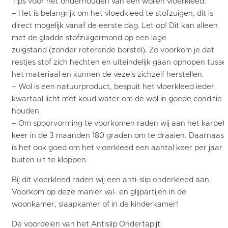
Tips voor het onderhouden van een wollen vloerkleed:
– Het is belangrijk om het vloedkleed te stofzuigen, dit is
direct mogelijk vanaf de eerste dag. Let op! Dit kan alleen
met de gladde stofzuigermond op een lage
zuigstand (zonder roterende borstel). Zo voorkom je dat
restjes stof zich hechten en uiteindelijk gaan ophopen tusse
het materiaal en kunnen de vezels zichzelf herstellen.
– Wol is een natuurproduct, bespuit het vloerkleed ieder
kwartaal licht met koud water om de wol in goede conditie t
houden.
– Om spoorvorming te voorkomen raden wij aan het karpet 
keer in de 3 maanden 180 graden om te draaien. Daarnaast
is het ook goed om het vloerkleed een aantal keer per jaar
buiten uit te kloppen.
Bij dit vloerkleed raden wij een anti-slip onderkleed aan.
Voorkom op deze manier val- en glijpartijen in de
woonkamer, slaapkamer of in de kinderkamer!
De voordelen van het Antislip Ondertapijt: