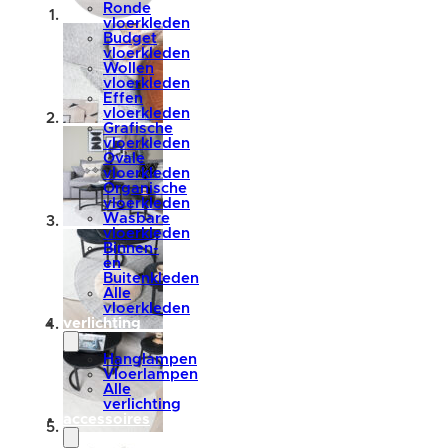
Ronde
vloerkleden
Budget
vloerkleden
Wollen
vloerkleden
Effen
vloerkleden
Grafische
vloerkleden
Ovale
vloerkleden
Organische
vloerkleden
Wasbare
vloerkleden
Binnen-
en
Buitenkleden
Alle
vloerkleden
verlichting
Hanglampen
Vloerlampen
Alle
verlichting
accessoires