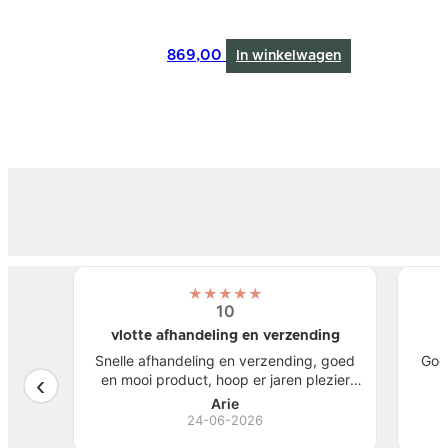
869,00
In winkelwagen
★
★
★
★
★
10
vlotte afhandeling en verzending
atste
Snelle afhandeling en verzending, goed
Goe
een
en mooi product, hoop er jaren plezier
, mooi
van te hebben.
S
Arie
ben
24-06-2026