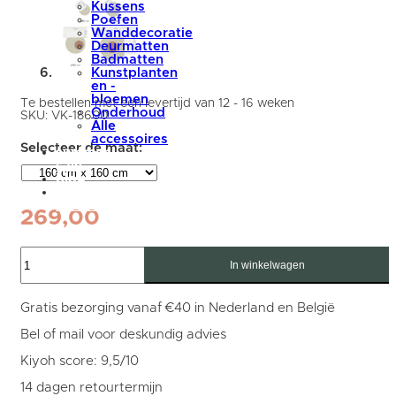
Kussens
Poefen
Wanddecoratie
Deurmatten
Badmatten
Kunstplanten
en -
bloemen
Te bestellen met een levertijd van 12 - 16 weken
Onderhoud
SKU:
VK-18600
Alle
accessoires
summer
sale
blog
Mijn
account
269,00
Vloerkleed
Pebbel
In winkelwagen
815
-
Rond
Gratis bezorging vanaf €40 in Nederland en België
ø160
cm
Bel of mail voor deskundig advies
aantal
Kiyoh score: 9,5/10
14 dagen retourtermijn