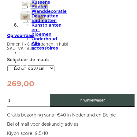
Kussens
Poefen
Wanddecoratie
Deurmatten
Badmatten
Kunstplanten
en -
bloemen
Op voorraad
Onderhoud
Alle
Binnen 1 - 3 werkdagen in huis!
accessoires
SKU:
VK-19311
summer
sale
blog
Mijn
account
269,00
Vloerkleed
Lima
In winkelwagen
Creme
160
x
Gratis bezorging vanaf €40 in Nederland en België
230
cm
Bel of mail voor deskundig advies
aantal
Kiyoh score: 9,5/10