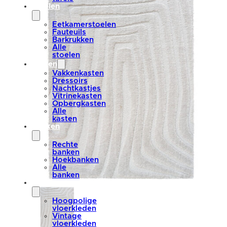
stoelen
Eetkamerstoelen
Fauteuils
Barkrukken
Alle
stoelen
kasten
Vakkenkasten
Dressoirs
Nachtkastjes
Vitrinekasten
Opbergkasten
Alle
kasten
banken
Rechte
banken
Hoekbanken
Alle
banken
vloerkleden
Hoogpolige
vloerkleden
Vintage
vloerkleden