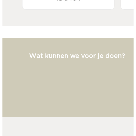
Bi
zw
goed
Wat kunnen we voor je doen?