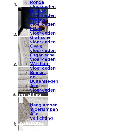
Ronde
vloerkleden
Budget
vloerkleden
Wollen
vloerkleden
Effen
vloerkleden
Grafische
vloerkleden
Ovale
vloerkleden
Organische
vloerkleden
Wasbare
vloerkleden
Binnen-
en
Buitenkleden
Alle
vloerkleden
verlichting
Hanglampen
Vloerlampen
Alle
verlichting
accessoires