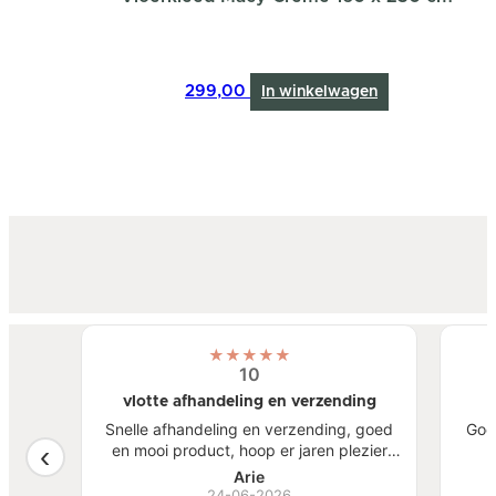
299,00
In winkelwagen
★
★
★
★
★
10
vlotte afhandeling en verzending
atste
Snelle afhandeling en verzending, goed
Goe
een
en mooi product, hoop er jaren plezier
, mooi
van te hebben.
S
Arie
ben
24-06-2026