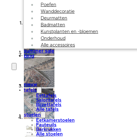
Poefen
Wanddecoratie
Deurmatten
Badmatten
Kunstplanten en -bloemen
Onderhoud
Alle accessoires
summer sale
blog
nieuw
tafels
Eettafels
Salontafels
Bijzettafels
Alle tafels
stoelen
Eetkamerstoelen
Fauteuils
Barkrukken
Alle stoelen