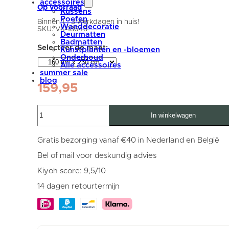
accessoires
Op voorraad
Kussens
Poefen
Binnen 1 - 3 werkdagen in huis!
Wanddecoratie
SKU:
VK-18648
Deurmatten
Badmatten
Kunstplanten en -bloemen
Onderhoud
Alle accessoires
summer sale
blog
159,95
Vloerkleed
In winkelwagen
Karaca
Blue
03
-
Gratis bezorging vanaf €40 in Nederland en België
160
x
Bel of mail voor deskundig advies
230
cm
Kiyoh score: 9,5/10
aantal
14 dagen retourtermijn