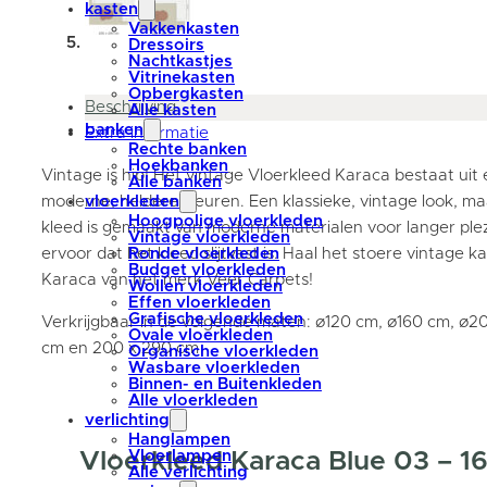
kasten
Vakkenkasten
Dressoirs
Nachtkastjes
Vitrinekasten
Opbergkasten
Beschrijving
Alle kasten
banken
Extra informatie
Rechte banken
Hoekbanken
Vintage is hip! Het vintage Vloerkleed Karaca bestaat uit 
Alle banken
moderne, heldere kleuren. Een klassieke, vintage look, ma
vloerkleden
Hoogpolige vloerkleden
kleed is gemaakt van moderne materialen voor langer ple
Vintage vloerkleden
ervoor dat het kleed slijtvast is. Haal het stoere vintage k
Ronde vloerkleden
Budget vloerkleden
Karaca van het merk Veer Carpets!
Wollen vloerkleden
Effen vloerkleden
Grafische vloerkleden
Verkrijgbaar in de volgende maten: ø120 cm, ø160 cm, ø20
Ovale vloerkleden
cm en 200 x 290 cm
Organische vloerkleden
Wasbare vloerkleden
Binnen- en Buitenkleden
Alle vloerkleden
verlichting
Hanglampen
Vloerkleed Karaca Blue 03 – 1
Vloerlampen
Alle verlichting