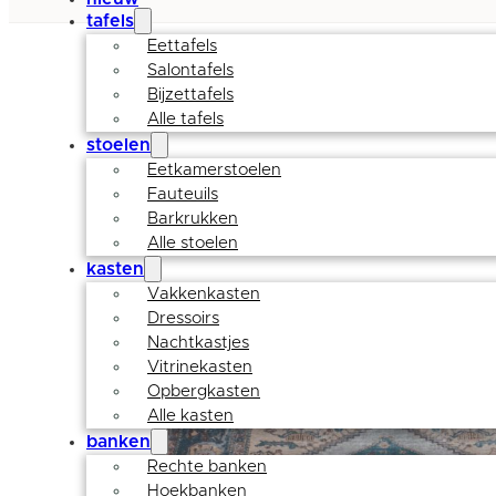
tafels
Eettafels
Salontafels
Bijzettafels
Alle tafels
stoelen
Eetkamerstoelen
Fauteuils
Barkrukken
Alle stoelen
kasten
Vakkenkasten
Dressoirs
Nachtkastjes
Vitrinekasten
Opbergkasten
Alle kasten
banken
Rechte banken
Hoekbanken